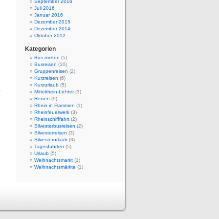
September 2016
Juli 2016
Januar 2016
Dezember 2015
Dezember 2014
Oktober 2012
Kategorien
Bus mieten
(5)
Busreisen
(10)
Gruppenreisen
(2)
n
Kurzreisen
(6)
d
Kurzurlaub
(5)
,
Mittelrhein-Lichter
(3)
Reisen
(9)
Rhein in Flammen
(1)
Rheinfeuerwerk
(3)
Rheinschifffahrt
(2)
Silvesterbusreisen
(2)
Silvesterreisen
(3)
Silvesterurlaub
(3)
Tagesfahrten
(5)
Urlaub
(5)
Weihnachtsmarkt
(1)
Weihnachtsmärkte
(1)