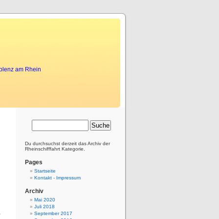
oblenz am Rhein
Canadian
drugs
Du durchsuchst derzeit das Archiv der
online
or
Rheinschifffahrt Kategorie.
purchase
viagra
Pages
with
Canada
Startseite
pharmacy
Kontakt - Impressum
l
Archiv
Mai 2020
n
Juli 2018
,
September 2017