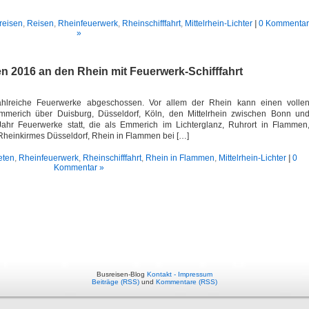
reisen
,
Reisen
,
Rheinfeuerwerk
,
Rheinschifffahrt
,
Mittelrhein-Lichter
|
0 Kommentar
»
n 2016 an den Rhein mit Feuerwerk-Schifffahrt
ahlreiche Feuerwerke abgeschossen. Vor allem der Rhein kann einen volle
mmerich über Duisburg, Düsseldorf, Köln, den Mittelrhein zwischen Bonn un
ahr Feuerwerke statt, die als Emmerich im Lichterglanz, Ruhrort in Flammen
Rheinkirmes Düsseldorf, Rhein in Flammen bei […]
eten
,
Rheinfeuerwerk
,
Rheinschifffahrt
,
Rhein in Flammen
,
Mittelrhein-Lichter
|
0
Kommentar »
Busreisen-Blog
Kontakt - Impressum
Beiträge (RSS)
und
Kommentare (RSS)